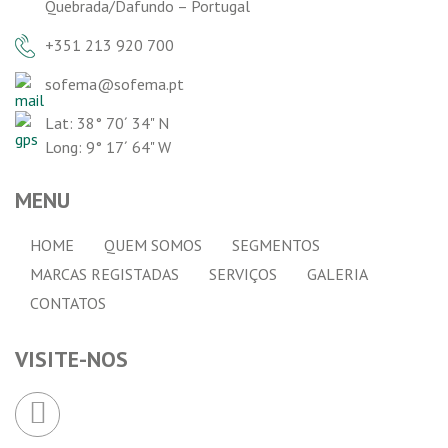
Quebrada/Dafundo – Portugal
+351 213 920 700
sofema@sofema.pt
Lat: 38° 70´ 34" N
Long: 9° 17´ 64" W
MENU
HOME
QUEM SOMOS
SEGMENTOS
MARCAS REGISTADAS
SERVIÇOS
GALERIA
CONTATOS
VISITE-NOS