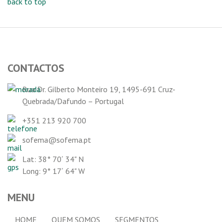
back to top
CONTACTOS
Rua Dr. Gilberto Monteiro 19, 1495-691 Cruz-
Quebrada/Dafundo – Portugal
+351 213 920 700
sofema@sofema.pt
Lat: 38° 70´ 34" N
Long: 9° 17´ 64" W
MENU
HOME
QUEM SOMOS
SEGMENTOS